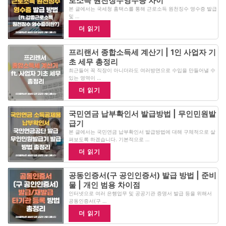
로소득 원천징수영수증 차이
본 글에서는 국세청 홈택스를 통해 근로소득 원천징수 영수증 발급
및 …
더 읽기
프리랜서 종합소득세 계산기 | 1인 사업자 기
초 세무 총정리
최근들어 꼭 직장이 아니더라도 여러방면으로 수입을 만들어낼 수
있는 영역이 …
더 읽기
국민연금 납부확인서 발급방법 | 무인민원발
급기
본 글에서는 국민연금 납부확인서 발급방법에 대해 구체적으로 살
펴보도록 하겠습니다. 기본적으로 …
더 읽기
공동인증서(구 공인인증서) 발급 방법 | 준비
물 | 개인 범용 차이점
인터넷으로 여러 은행업무 및 공공기관 증명서 발급 등을 위해서
공동인증서(구 …
더 읽기