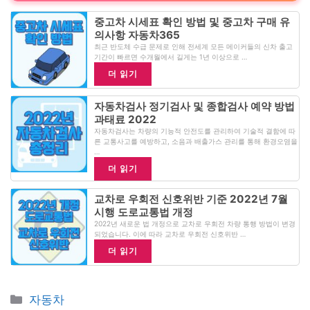
중고차 시세표 확인 방법 및 중고차 구매 유
의사항 자동차365
최근 반도체 수급 문제로 인해 전세계 모든 메이커들의 신차 출고
기간이 빠르면 수개월에서 길게는 1년 이상으로 …
더 읽기
자동차검사 정기검사 및 종합검사 예약 방법
과태료 2022
자동차검사는 차량의 기능적 안전도를 관리하여 기술적 결함에 따
른 교통사고를 예방하고, 소음과 배출가스 관리를 통해 환경오염을
…
더 읽기
교차로 우회전 신호위반 기준 2022년 7월
시행 도로교통법 개정
2022년 새로운 법 개정으로 교차로 우회전 차량 통행 방법이 변경
되었습니다. 이에 따라 교차로 우회전 신호위반 …
더 읽기
Categories
자동차