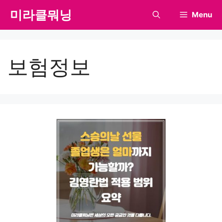
Skip
미라클뭐닝
Menu
to
content
보험정보