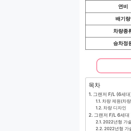
연비
배기량
차량종
승차정
목차
그랜저 F/L (6세
차량 제원(차량
차량 디자인
그랜저 F/L 6세
2022년형 가솔
2022년형 가