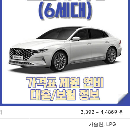
격
3,392 ~ 4,486만원
가솔린, LPG