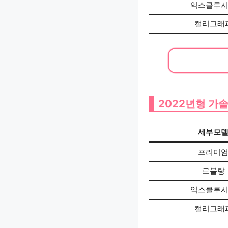
익스클루
캘리그래
2022년형 가솔
세부모
프리미
르블랑
익스클루
캘리그래