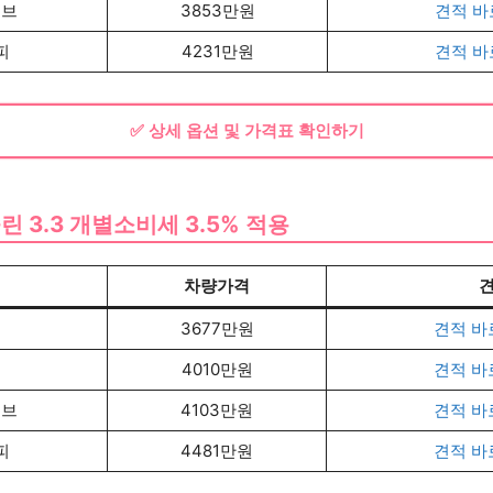
시브
3853만원
견적 바
피
4231만원
견적 바
✅ 상세 옵션 및 가격표 확인하기
린 3.3 개별소비세 3.5% 적용
델
차량가격
엄
3677만원
견적 바
4010만원
견적 바
시브
4103만원
견적 바
피
4481만원
견적 바