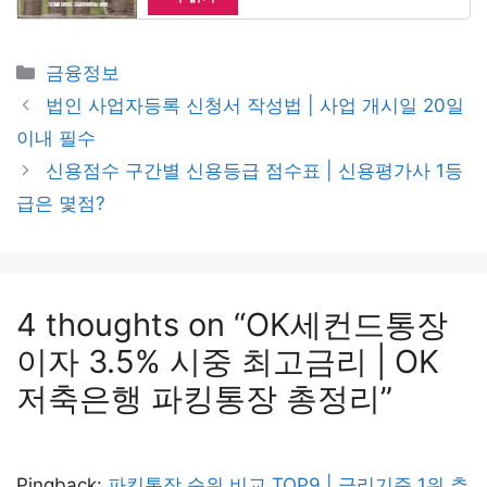
Categories
금융정보
법인 사업자등록 신청서 작성법 | 사업 개시일 20일
이내 필수
신용점수 구간별 신용등급 점수표 | 신용평가사 1등
급은 몇점?
4 thoughts on “OK세컨드통장
이자 3.5% 시중 최고금리 | OK
저축은행 파킹통장 총정리”
Pingback:
파킹통장 순위 비교 TOP9 | 금리기준 1위 추